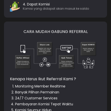
4. Dapat Komisi
Komisi yang didapat akan masuk ke saldo
CARA MUDAH GABUNG REFERRAL
Kenapa Harus Ikut Referral Kami ?
Monitoring Member Realtime
Banyak Pilihan Permainan
24/7 Customer Services
Pembayaran Komisi Tepat Waktu
Komisi Seumur Hidup