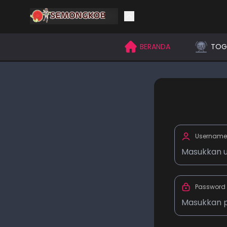
BERANDA
TOG
Usernam
Password