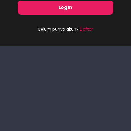
Login
Belum punya akun?
Daftar