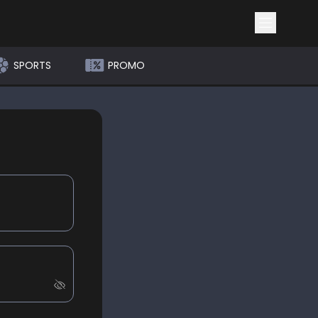
SPORTS
PROMO