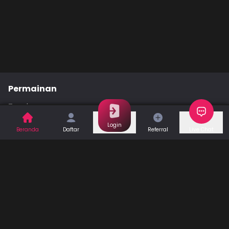
Permainan
Togel
Slot
Casino
Games
Login
Beranda
Daftar
Referral
Live Chat
Sports
Promo
Bantuan & Panduan
Tentang Kami
Syarat dan Ketentuan
Kebijakan Privasi
Pusat Bantuan
Hubungi Kami
F.A.Q