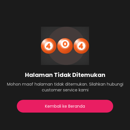
Halaman Tidak Ditemukan
Mohon maaf halaman tidak ditemukan. Silahkan hubungi
customer service kami
Kembali ke Beranda