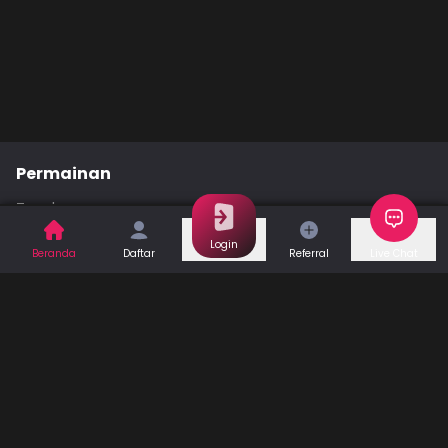
Permainan
Togel
Slot
Casino
Games
Login
Beranda
Daftar
Referral
Live Chat
Sports
Promo
Bantuan & Panduan
Tentang Kami
Syarat dan Ketentuan
Kebijakan Privasi
Pusat Bantuan
Hubungi Kami
F.A.Q