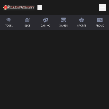
TOGEL
SLOT
CASINO
GAMES
SPORTS
PROMO