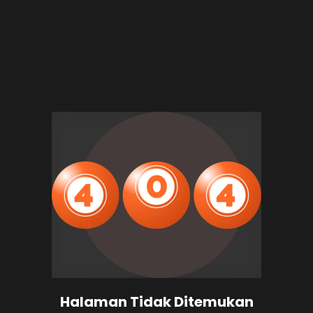
Halaman Tidak Ditemukan