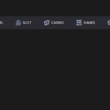
EL
SLOT
CASINO
GAMES