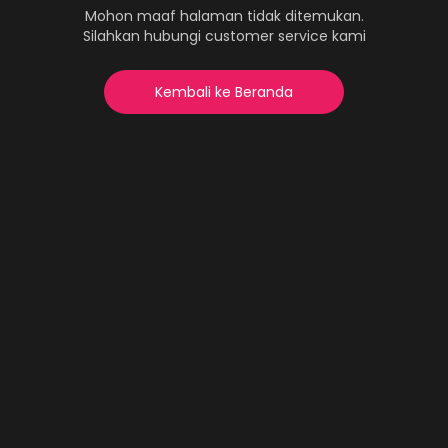
Mohon maaf halaman tidak ditemukan.
Silahkan hubungi customer service kami
Kembali ke Beranda