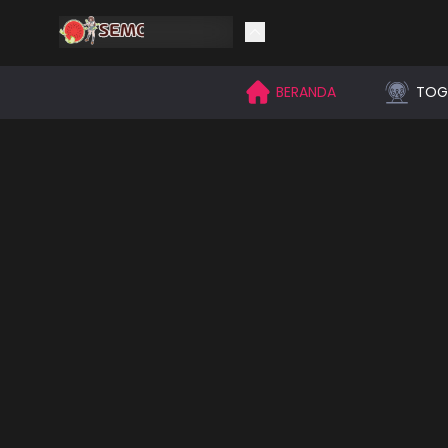
BERANDA
TOG