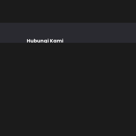
Hubungi Kami
rik. Temukan
dan
Media Sosial
ai menikmati
am tema
Pembayaran
h besar.
Transfer Bank
QRIS
nghibur.
Virtual Account
roulette,