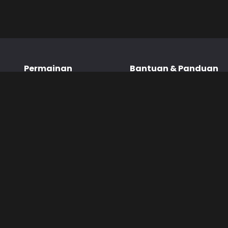
Permainan
Bantuan & Panduan
Togel
Tentang Kami
Slot
Syarat dan Ketentuan
Casino
Kebijakan Privasi
Games
Pusat Bantuan
Sports
Hubungi Kami
Promo
F.A.Q
Referral
Blog