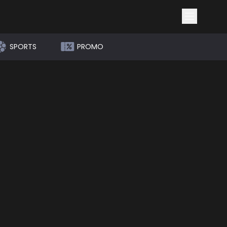
SPORTS
PROMO